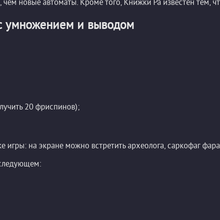
чем новые автоматы. Кроме того, Книжки Ра известен тем, ч
ь с умножением и выводом
лучить 20 фриспинов);
е игры: на экране можно встретить археолога, саркофаг фарао
 следующем: