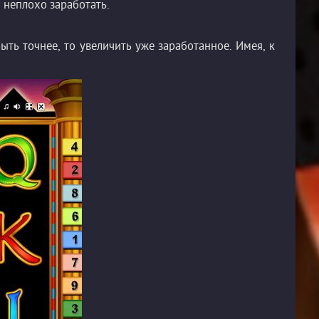
 неплохо заработать.
ть точнее, то увеличить уже заработанное. Имея, к