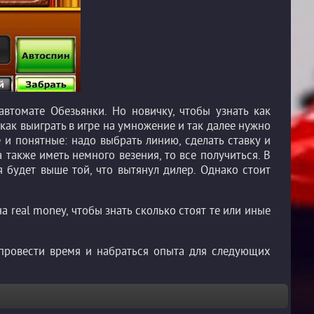
втомате Обезьянки. Но новичку, чтобы узнать как
 как выиграть в игре на умножение и так далее нужно
 и понятные: надо выбрать линию, сделать ставку и
 также иметь немного везения, то все получиться. В
 будет выше той, что вытянул дилер. Однако стоит
а real money, чтобы знать сколько стоят те или иные
о провести время и набраться опыта для следующих