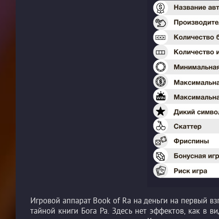
Игровой аппарат Book of Ra на деньги на первый в
тайной книги Бога Ра. Здесь нет эффектов, как в