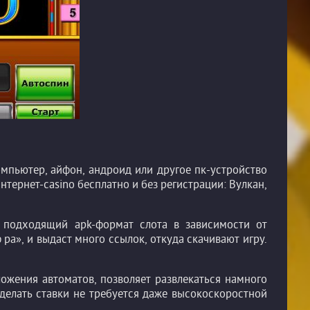
мпьютер, айфон, андроид или другое пк-устройство
нтернет-casino бесплатно и без регистрации: Вулкан,
ть подходящий apk-формат слота в зависимости от
 ра», и выдаст много ссылок, откуда скачивают игру.
ожения автоматов, позволяет развлекаться намного
ы делать ставки не требуется даже высокоскоростной