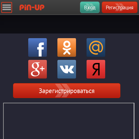
Вход
Регистрация
Зарегистрироваться